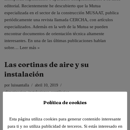
editorial. Recientemente he descubierto que la Mutua
especializada en el sector de la construcción MUSAAT, publica
periódicamente una revista llamada CERCHA, con artículos
especializados. Además en la web de la Mutua se pueden
encontrar documentos de orientación técnica altamente
interesantes. En una de las últimas publicaciones hablan
sobre…
Leer más »
Las cortinas de aire y su
instalación
por
luissantalla
abril 10, 2019
climatizacion
,
instalaciones
,
ventilacion
Política de cookies
Esta página utiliza cookies para generar contenido interesante
para ti y no utiliza publicidad de terceros. Si estás interesado en