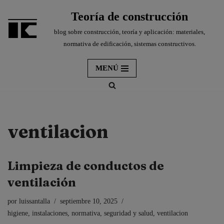
Teoría de construcción
Saltar
blog sobre construcción, teoría y aplicación: materiales,
al
normativa de edificación, sistemas constructivos.
contenido
MENÚ
ventilacion
Limpieza de conductos de
ventilación
por
luissantalla
septiembre 10, 2025
higiene
,
instalaciones
,
normativa
,
seguridad y salud
,
ventilacion