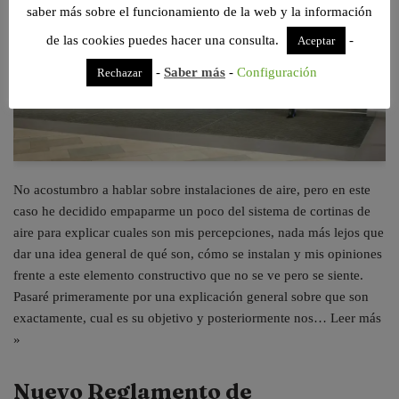
saber más sobre el funcionamiento de la web y la información
de las cookies puedes hacer una consulta.
-
Aceptar
-
Saber más
-
Configuración
Rechazar
No acostumbro a hablar sobre instalaciones de aire, pero en este
caso he decidido empaparme un poco del sistema de cortinas de
aire para explicar cuales son mis percepciones, nada más lejos que
dar una idea general de qué son, cómo se instalan y mis opiniones
frente a este elemento constructivo que no se ve pero se siente.
Pasaré primeramente por una explicación general sobre que son
exactamente, cual es su objetivo y posteriormente nos…
Leer más
»
Nuevo Reglamento de