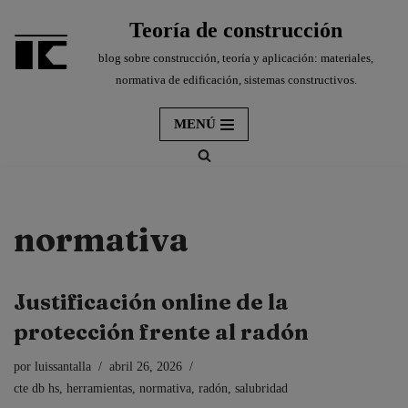
Teoría de construcción
Saltar
blog sobre construcción, teoría y aplicación: materiales,
al
normativa de edificación, sistemas constructivos.
contenido
MENÚ
normativa
Justificación online de la
protección frente al radón
por
luissantalla
abril 26, 2026
cte db hs
,
herramientas
,
normativa
,
radón
,
salubridad