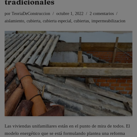
tradicionales
por
TeoriaDeConstruccion
octubre 1, 2022
2 comentarios
aislamiento
,
cubierta
,
cubierta especial
,
cubiertas
,
impermeabilizacion
Las viviendas unifamiliares están en el punto de mira de todos. El
modelo energético que se está formulando plantea una reforma