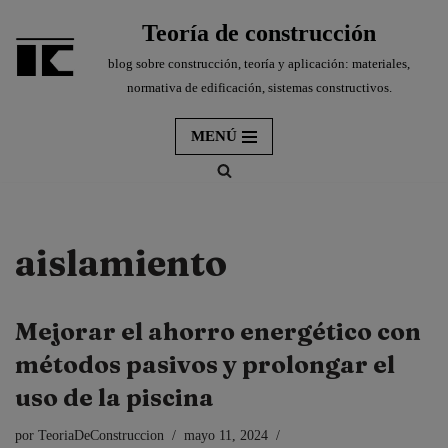
Teoría de construcción
Saltar
blog sobre construcción, teoría y aplicación: materiales,
al
normativa de edificación, sistemas constructivos.
contenido
MENÚ
aislamiento
Mejorar el ahorro energético con
métodos pasivos y prolongar el
uso de la piscina
por
TeoriaDeConstruccion
mayo 11, 2024