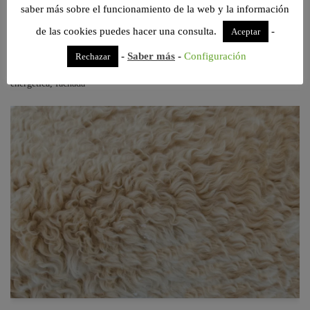
aislamientos térmicos más
saber más sobre el funcionamiento de la web y la información
utilizados
de las cookies puedes hacer una consulta.
-
Aceptar
por
TeoriaDeConstruccion
abril 9, 2023
-
Saber más
-
Configuración
Rechazar
aislamiento
,
aislante térmico
,
certificación energética
,
eficiencia
energética
,
fachada