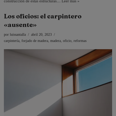
construcción de estas estructuras…
Leer más »
Los oficios: el carpintero
«ausente»
por
luissantalla
abril 20, 2023
carpintería
,
forjado de madera
,
madera
,
oficio
,
reformas