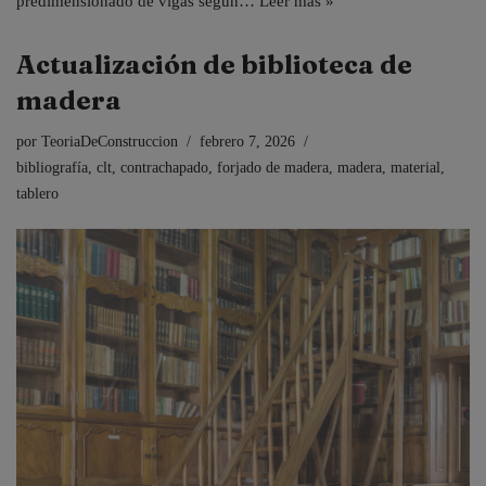
predimensionado de vigas según…
Leer más »
Actualización de biblioteca de
madera
por
TeoriaDeConstruccion
febrero 7, 2026
bibliografía
,
clt
,
contrachapado
,
forjado de madera
,
madera
,
material
,
tablero