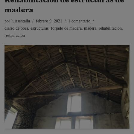
madera
por
luissantalla
febrero 9, 2021
1 comentario
diario de obra
,
estructuras
,
forjado de madera
,
madera
,
rehabilitación
,
restauración