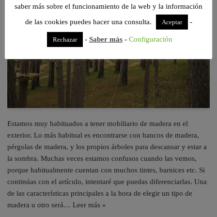
saber más sobre el funcionamiento de la web y la información
de las cookies puedes hacer una consulta.
-
Aceptar
-
Saber más
-
Configuración
Rechazar
Estamos muy habituados a tener mobiliario de madera en el
exterior. Lo más habitual es encontrarse con bancos de madera,
pérgolas de madera, y los propios árboles para descansar y estar a
la sombra. Muchas veces estamos confusos cuando las vemos,
porque habitualmente cuentan con muchos tintes, barnices etc. Si
continúas con el artículo, intentaré que puedas diferenciarlas. Una
de las características principales a la hora de elegir un tipo de
madera u otro será…
Leer más »