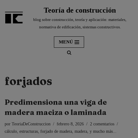
Teoría de construcción
Saltar
blog sobre construcción, teoría y aplicación: materiales,
al
normativa de edificación, sistemas constructivos.
contenido
MENÚ
forjados
Predimensiona una viga de
madera maciza o laminada
por
TeoriaDeConstruccion
febrero 8, 2026
2 comentarios
cálculo
,
estructuras
,
forjado de madera
,
madera
,
y mucho más...