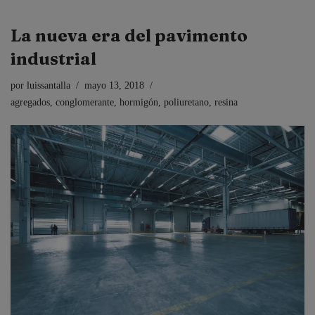
La nueva era del pavimento
industrial
por
luissantalla
mayo 13, 2018
agregados
,
conglomerante
,
hormigón
,
poliuretano
,
resina