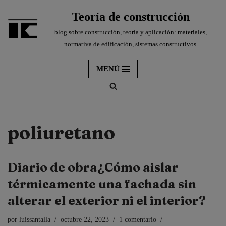
Teoría de construcción
Saltar
blog sobre construcción, teoría y aplicación: materiales,
al
normativa de edificación, sistemas constructivos.
contenido
MENÚ
poliuretano
Diario de obra¿Cómo aislar
térmicamente una fachada sin
alterar el exterior ni el interior?
por
luissantalla
octubre 22, 2023
1 comentario