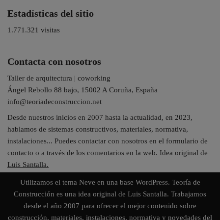
Estadísticas del sitio
1.771.321 visitas
Contacta con nosotros
Taller de arquitectura | coworking
Ángel Rebollo 88 bajo, 15002 A Coruña, España
info@teoriadeconstruccion.net
Desde nuestros inicios en 2007 hasta la actualidad, en 2023,
hablamos de sistemas constructivos, materiales, normativa,
instalaciones... Puedes contactar con nosotros en el formulario de
contacto o a través de los comentarios en la web. Idea original de
Luis Santalla.
Utilizamos el tema
Neve
en una base
WordPress
. Teoría de
Construcción es una idea original de Luis Santalla. Trabajamos
desde el año 2007 para ofrecer el mejor contenido sobre
construcción, materiales, instalaciones, normativa y novedades del