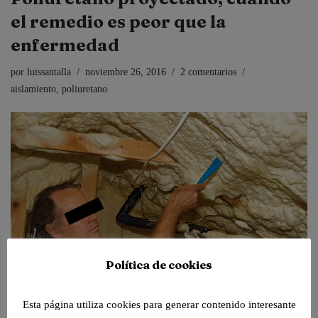
el remedio es peor que la
enfermedad
por
luissantalla
noviembre 26, 2016
2 comentarios
aislamiento
,
poliuretano
Política de cookies
Esta página utiliza cookies para generar contenido interesante