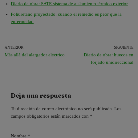
Diario de obra: SATE sistema de aislamiento térmico exterior
Poliuretano proyectado, cuando el remedio es peor que la
enfermedad
ANTERIOR
SIGUIENTE
Más allá del alargador eléctrico
Diario de obra: huecos en
forjado unidireccional
Deja una respuesta
Tu dirección de correo electrónico no será publicada.
Los
campos obligatorios están marcados con
*
Nombre
*