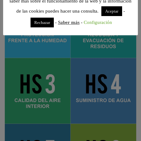
saber más sobre el funcionamiento de la web y la información
de las cookies puedes hacer una consulta.
-
Aceptar
-
Saber más
-
Configuración
Rechazar