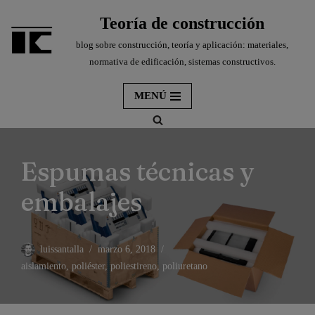
Teoría de construcción
Saltar
blog sobre construcción, teoría y aplicación: materiales,
al
normativa de edificación, sistemas constructivos.
contenido
MENÚ
Espumas técnicas y
embalajes
luissantalla
marzo 6, 2018
aislamiento
,
poliéster
,
poliestireno
,
poliuretano