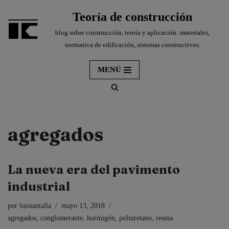
Teoría de construcción
Saltar
blog sobre construcción, teoría y aplicación: materiales,
al
normativa de edificación, sistemas constructivos.
contenido
MENÚ
agregados
La nueva era del pavimento
industrial
por
luissantalla
mayo 13, 2018
agregados
,
conglomerante
,
hormigón
,
poliuretano
,
resina