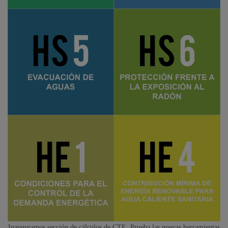
Inauguramos sección de cálculos de CTE. Prueba las nuevas herramientas