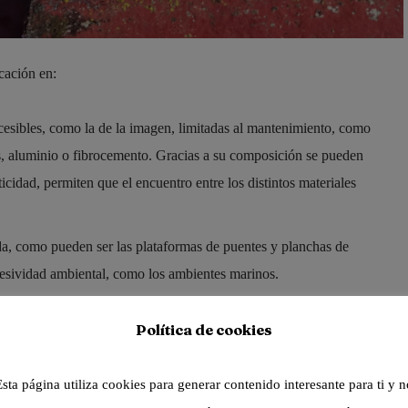
icación en:
cesibles, como la de la imagen, limitadas al mantenimiento, como
os, aluminio o fibrocemento. Gracias a su composición se pueden
sticidad, permiten que el encuentro entre los distintos materiales
da, como pueden ser las plataformas de puentes y planchas de
resividad ambiental, como los ambientes marinos.
tas con revestimientos encolados, que en ocasiones se utilizan en
Política de cookies
as y tendederos.
o tienen mucho uso, como los patinillos interiores de los edificios, de
Esta página utiliza cookies para generar contenido interesante para ti y n
 personas (no de mesas, sillas, u otros elementos con patas)