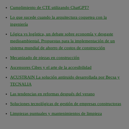
Cumplimiento de CTE utilizando ChatGPT?
Lo que sucede cuando la arquitectura coquetea con la
ingeniería
Lógica vs logística, un debate sobre economía y desgaste
medioambiental. Propuestas para la implementación de un
sistema mundial de ahorro de costos de construcción
Mecanizado de piezas en construcción
Ascensores Cibes y el arte de la accesibilidad
ACUSTRAIN La solución antiruido desarrollada por Becsa y
TECNALIA
Las tendencias en reformas después del verano
Soluciones tecnológicas de gestión de empresas constructoras
Limpiezas puntuales y mantenimientos de limpieza