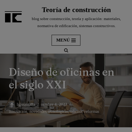
Teoría de construcción
Saltar
blog sobre construcción, teoría y aplicación: materiales,
al
normativa de edificación, sistemas constructivos.
contenido
MENÚ
Diseño de oficinas en
el siglo XXI
luissantalla
octubre 4, 2023
innovación
,
novedades tecnologicas
,
oficina
,
reformas