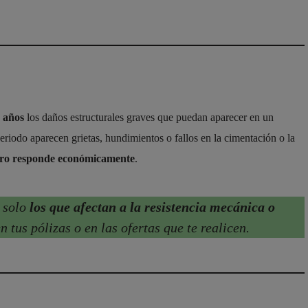
 años
los daños estructurales graves que puedan aparecer en un
 periodo aparecen grietas, hundimientos o fallos en la cimentación o la
uro responde económicamente
.
, solo
los que afectan a la resistencia mecánica o
 tus pólizas o en las ofertas que te realicen.