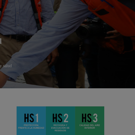
l
y salud