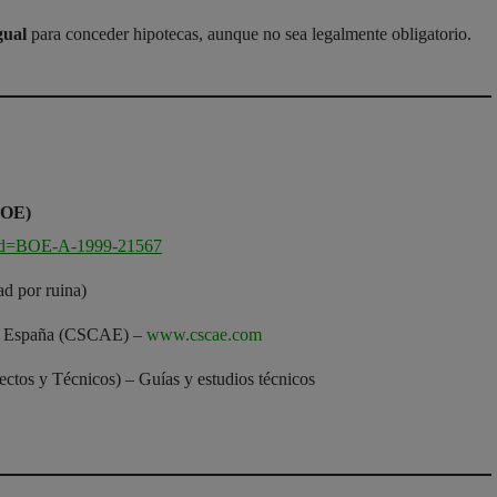
gual
para conceder hipotecas, aunque no sea legalmente obligatorio.
LOE)
p?id=BOE-A-1999-21567
ad por ruina)
 de España (CSCAE) –
www.cscae.com
os y Técnicos) – Guías y estudios técnicos