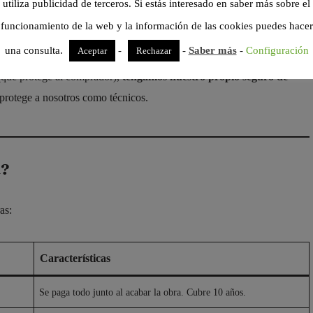
utiliza publicidad de terceros. Si estás interesado en saber más sobre el
caso, la compañía aseguradora puede repetir contra nosotros si se
funcionamiento de la web y la información de las cookies puedes hacer
una consulta.
-
-
Saber más
-
Configuración
Aceptar
Rechazar
(que protege al comprador),
tengamos nuestro propio seguro de
 protege a nosotros como técnicos.
l?
as:
Características
Se paga todo junto al acabar la obra. Cubre 10 años.