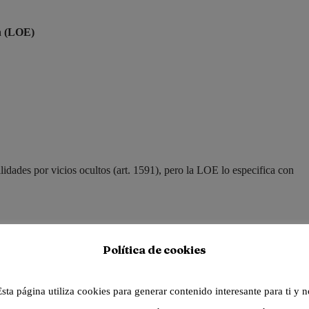
ón (LOE)
idades por vicios ocultos (art. 1591), pero la LOE lo especifica con
Política de cookies
o esto?
Esta página utiliza cookies para generar contenido interesante para ti y n
tectos
podemos vernos implicados
si el fallo estructural tiene su origen