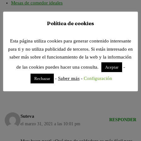
Mesas de comedor ideales
Política de cookies
ANTERIOR
SIGUIENTE
Rehabilitación: Oro parece
La cuarentena en una vivienda
Esta página utiliza cookies para generar contenido interesante
«plata» no es
accesible (I)
para ti y no utiliza publicidad de terceros. Si estás interesado en
saber más sobre el funcionamiento de la web y la información
de las cookies puedes hacer una consulta.
-
Aceptar
1 comentario en «Funciones del soldador
-
Saber más
-
Configuración
Rechazar
y técnicas de soldadura»
Suteva
RESPONDER
el marzo 31, 2021 a las 10:01 pm
Muy buen post! ¿Qué tipo de soldadura es más fácil para