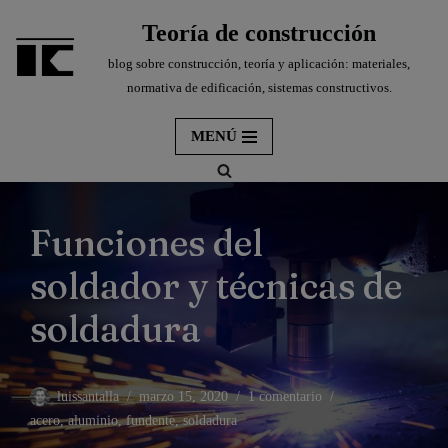
Teoría de construcción
Saltar
blog sobre construcción, teoría y aplicación: materiales,
al
normativa de edificación, sistemas constructivos.
contenido
MENÚ
Funciones del
soldador y técnicas de
soldadura
luissantalla
marzo 15, 2020
1 comentario
acero
,
aluminio
,
fundente
,
soldadura