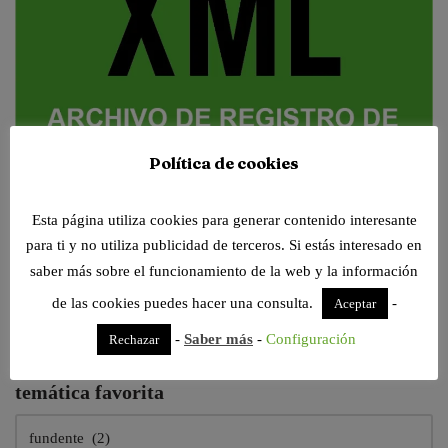
Política de cookies
Esta página utiliza cookies para generar contenido interesante
para ti y no utiliza publicidad de terceros. Si estás interesado en
saber más sobre el funcionamiento de la web y la información
Tenemos nuevos visores de archivos online, siempre dispuestos para
de las cookies puedes hacer una consulta.
-
Aceptar
trabajar contigo. Pruébalos!
-
Saber más
-
Configuración
Rechazar
Escribimos sobre todas estas categorías. Elige tu
temática favorita