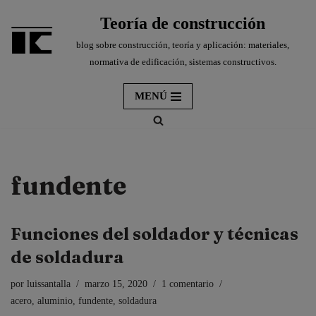
Teoría de construcción
Saltar
blog sobre construcción, teoría y aplicación: materiales,
al
normativa de edificación, sistemas constructivos.
contenido
MENÚ
fundente
Funciones del soldador y técnicas
de soldadura
por
luissantalla
marzo 15, 2020
1 comentario
acero
,
aluminio
,
fundente
,
soldadura