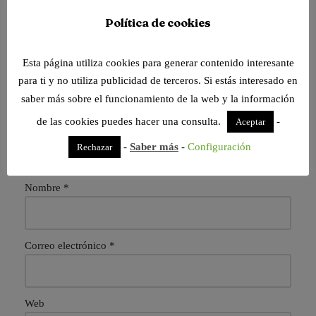
Política de cookies
Esta página utiliza cookies para generar contenido interesante
para ti y no utiliza publicidad de terceros. Si estás interesado en
Deja una respuesta
saber más sobre el funcionamiento de la web y la información
de las cookies puedes hacer una consulta.
-
Aceptar
Tu dirección de correo electrónico no será publicada.
Los
campos obligatorios están marcados con
*
-
Saber más
-
Configuración
Rechazar
Nombre
*
Correo electrónico
*
Web