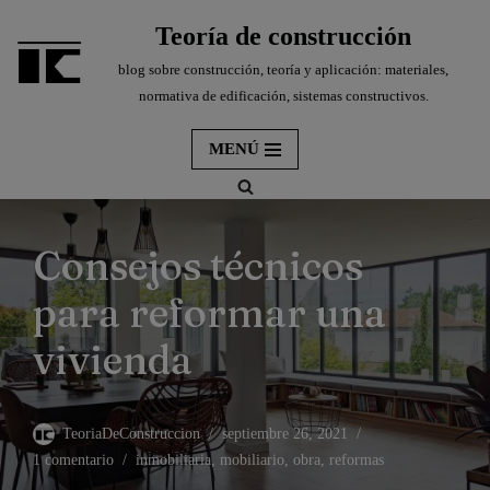
Teoría de construcción
Saltar
blog sobre construcción, teoría y aplicación: materiales,
al
normativa de edificación, sistemas constructivos.
contenido
MENÚ
Consejos técnicos
para reformar una
vivienda
TeoriaDeConstruccion
septiembre 26, 2021
1 comentario
inmobiliaria
,
mobiliario
,
obra
,
reformas