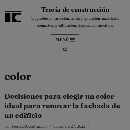
Teoría de construcción
Saltar
blog sobre construcción, teoría y aplicación: materiales,
al
normativa de edificación, sistemas constructivos.
contenido
MENÚ
color
Decisiones para elegir un color
ideal para renovar la fachada de
un edificio
por
TeoriaDeConstruccion
diciembre 27, 2022