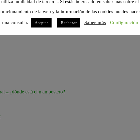
utiliza publicidad de terceros. Si estás interesado en saber más sobre el
funcionamiento de la web y la información de las cookies puedes hacer
una consulta.
-
-
Saber más
-
Configuración
Aceptar
Rechazar
nal – ¿dónde está el mampostero?
?