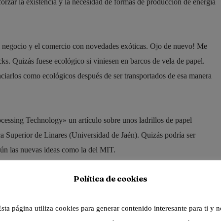
orzar la existencia y la necesidad de formas de producción de energía
el negocio y el comercio con novedades exóticas. Ojo de nuevo! Me
s. Quizás fuese ecológico si viniesen en barcos de vela de papel.
ciarlos como ecológicos después de ser transportados de esa manera
cessing Technology» un artículo sobre unos ladrillos de papel
ca Superior de Linares (Universidad de Jaén). Quizás podría ser
egún las nuevas ideas como la del MIT.
Política de cookies
lo, habrá que realizar pruebas con muros ejecutados, con distintos
unidades de obra que se ejecutarán. Ojo de nuevo a conceder DIT o
Esta página utiliza cookies para generar contenido interesante para ti y n
 muy fresco que está por madurar.