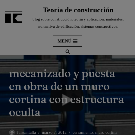
Teoría de construcción
Saltar
blog sobre construcción, teoría y aplicación: materiales,
al
normativa de edificación, sistemas constructivos.
contenido
MENÚ
mecanizado y puesta
en obra de un muro
cortina con estructura
oculta
luissantalla
marzo 7, 2012
cerramiento
,
muro cortina