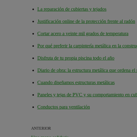
La reparación de cubiertas y tejados
Justificación online de la protección frente al radón
Cortar acero a veinte mil grados de temperatura
Por qué preferir la carpintería metálica en la constr
Disfruta de tu propia piscina todo el año
Diario de obra: la estructura metálica que ordena el
Cuando diseñamos estructuras metálicas
Paneles y tejas de PVC y su comportamiento en cub
Conductos para ventilación
ANTERIOR