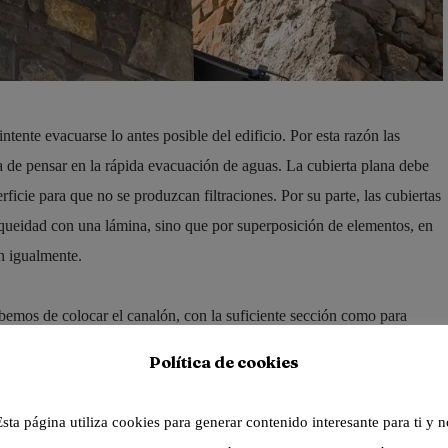
tente evacuarse lo antes posible del edificio. Por esta razón las
ra de pensar en la rápida evacuación de aguas. La cubierta plana debe
ficie para que no se produzcan filtraciones. Por su parte, las cubiertas
nqueidad con una lámina, sino que por superposición de elementos, en
n igualmente.
bemos de colocar el canalón, con la suficiente sección como para
Cuando la relación de altura del canalón no es la adecuada con
Política de cookies
so de que el agua rebose, cuando hay lluvia abundante. Las fijaciones
ten una regulación para dar pendiente al sistema y también permiten
Esta página utiliza cookies para generar contenido interesante para ti y n
a respecto a la línea de máxima pendiente de la cubierta.