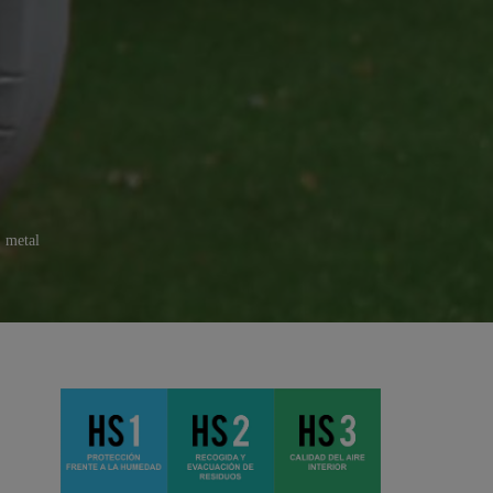
,
metal