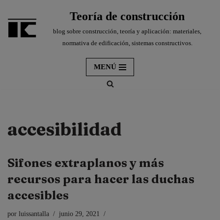
Teoría de construcción
Saltar
blog sobre construcción, teoría y aplicación: materiales,
al
normativa de edificación, sistemas constructivos.
contenido
MENÚ
accesibilidad
Sifones extraplanos y más
recursos para hacer las duchas
accesibles
por
luissantalla
junio 29, 2021