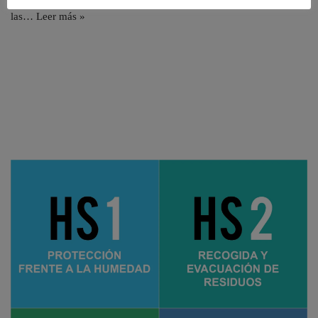
las…
Leer más »