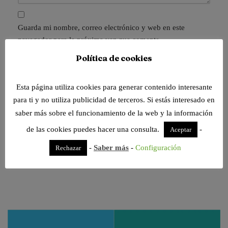
Guarda mi nombre, correo electrónico y web en este
navegador para la próxima vez que comente.
Recibir un correo electrónico con los siguientes
Política de cookies
comentarios a esta entrada.
Recibir un correo electrónico con cada nueva entrada.
Esta página utiliza cookies para generar contenido interesante
para ti y no utiliza publicidad de terceros. Si estás interesado en
saber más sobre el funcionamiento de la web y la información
de las cookies puedes hacer una consulta.
-
Aceptar
-
Saber más
-
Configuración
Rechazar