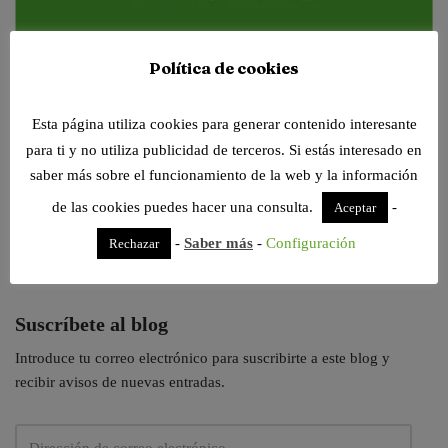
Política de cookies
Tenemos nuevos visores de archivos online, siempre dispuestos para
trabajar contigo. Pruébalos!
Esta página utiliza cookies para generar contenido interesante
para ti y no utiliza publicidad de terceros. Si estás interesado en
Escribimos sobre todas estas categorías. Elige tu
saber más sobre el funcionamiento de la web y la información
temática favorita
de las cookies puedes hacer una consulta.
-
Aceptar
-
Saber más
-
Configuración
Rechazar
Suscríbete al blog
Introduce tu correo electrónico para suscribirte a este blog y
recibir avisos de nuevas entradas.