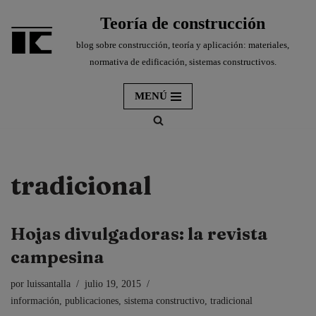
Teoría de construcción
Saltar
blog sobre construcción, teoría y aplicación: materiales,
al
normativa de edificación, sistemas constructivos.
contenido
MENÚ
tradicional
Hojas divulgadoras: la revista
campesina
por
luissantalla
julio 19, 2015
información
,
publicaciones
,
sistema constructivo
,
tradicional