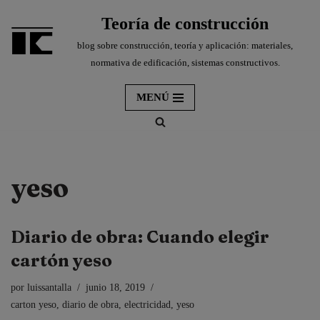
Teoría de construcción
Saltar
blog sobre construcción, teoría y aplicación: materiales,
al
normativa de edificación, sistemas constructivos.
contenido
MENÚ
yeso
Diario de obra: Cuando elegir
cartón yeso
por
luissantalla
junio 18, 2019
carton yeso
,
diario de obra
,
electricidad
,
yeso