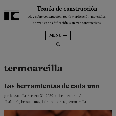
Teoría de construcción
Saltar
blog sobre construcción, teoría y aplicación: materiales,
al
normativa de edificación, sistemas constructivos.
contenido
MENÚ
termoarcilla
Las herramientas de cada uno
por
luissantalla
enero 31, 2020
1 comentario
albañilería
,
herramientas
,
ladrillo
,
mortero
,
termoarcilla