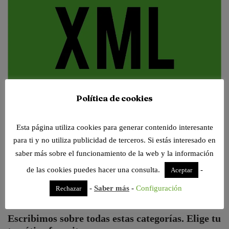
Política de cookies
Esta página utiliza cookies para generar contenido interesante
para ti y no utiliza publicidad de terceros. Si estás interesado en
saber más sobre el funcionamiento de la web y la información
de las cookies puedes hacer una consulta.
-
Aceptar
Tenemos nuevos visores de archivos online, siempre dispuestos para
trabajar contigo. Pruébalos!
-
Saber más
-
Configuración
Rechazar
Escribimos sobre todas estas categorías. Elige tu