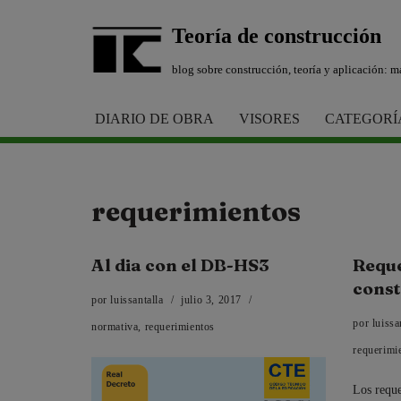
Teoría de construcción
Saltar
blog sobre construcción, teoría y aplicación: ma
al
contenido
DIARIO DE OBRA
VISORES
CATEGORÍ
requerimientos
Al dia con el DB-HS3
Requ
const
por
luissantalla
julio 3, 2017
por
luissa
normativa
,
requerimientos
requerimi
Los reque