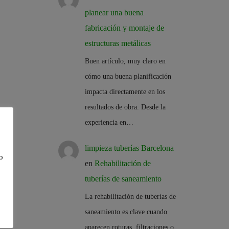
planear una buena
fabricación y montaje de
estructuras metálicas
Buen artículo, muy claro en
cómo una buena planificación
impacta directamente en los
resultados de obra. Desde la
experiencia en…
limpieza tuberías Barcelona
o
en
Rehabilitación de
tuberías de saneamiento
La rehabilitación de tuberías de
saneamiento es clave cuando
aparecen roturas, filtraciones o