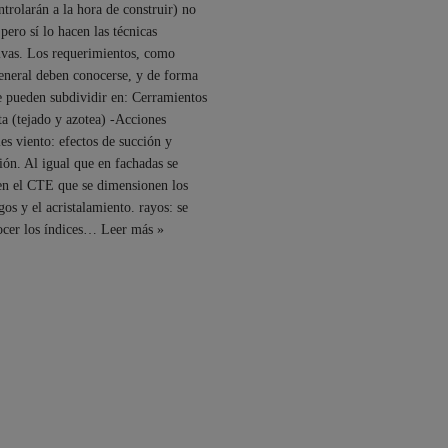
ntrolarán a la hora de construir) no
pero sí lo hacen las técnicas
ivas. Los requerimientos, como
eneral deben conocerse, y de forma
e pueden subdividir en: Cerramientos
ta (tejado y azotea) -Acciones
es viento: efectos de succión y
ión. Al igual que en fachadas se
en el CTE que se dimensionen los
gos y el acristalamiento. rayos: se
ocer los índices…
Leer más »