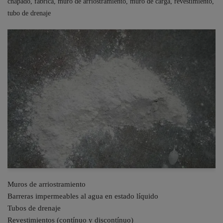
chapado
,
fabrica
,
muro de arriostramiento
,
muro de carga
,
revestimiento
,
tubo de drenaje
Muros de arriostramiento
Barreras impermeables al agua en estado líquido
Tubos de drenaje
Revestimientos (contínuo y discontínuo)