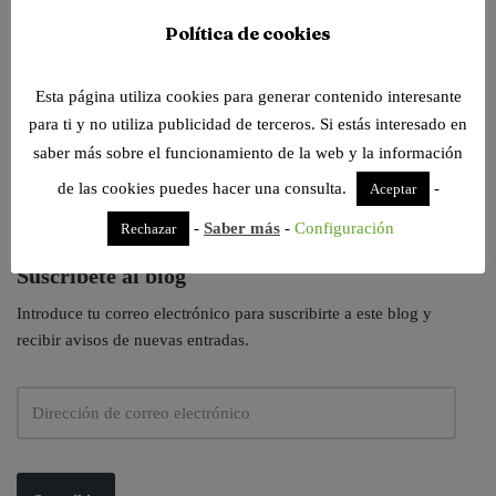
Tenemos nuevos visores de archivos online, siempre dispuestos para
Política de cookies
trabajar contigo. Pruébalos!
Esta página utiliza cookies para generar contenido interesante
Escribimos sobre todas estas categorías. Elige tu
para ti y no utiliza publicidad de terceros. Si estás interesado en
temática favorita
saber más sobre el funcionamiento de la web y la información
de las cookies puedes hacer una consulta.
-
Aceptar
-
Saber más
-
Configuración
Rechazar
Suscríbete al blog
Introduce tu correo electrónico para suscribirte a este blog y
recibir avisos de nuevas entradas.