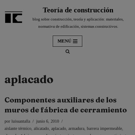
Teoría de construcción
Saltar
blog sobre construcción, teoría y aplicación: materiales,
al
normativa de edificación, sistemas constructivos.
contenido
MENÚ
aplacado
Componentes auxiliares de los
muros de fábrica de cerramiento
por
luissantalla
junio 6, 2010
aislante térmico
,
alicatado
,
aplacado
,
armadura
,
barrera impermeable
,