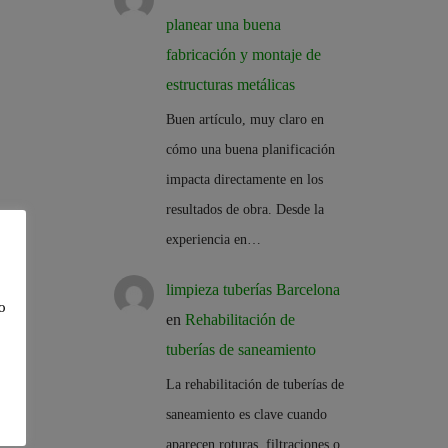
planear una buena
fabricación y montaje de
estructuras metálicas
Buen artículo, muy claro en
cómo una buena planificación
impacta directamente en los
resultados de obra. Desde la
experiencia en…
limpieza tuberías Barcelona
o
en
Rehabilitación de
tuberías de saneamiento
La rehabilitación de tuberías de
saneamiento es clave cuando
aparecen roturas, filtraciones o