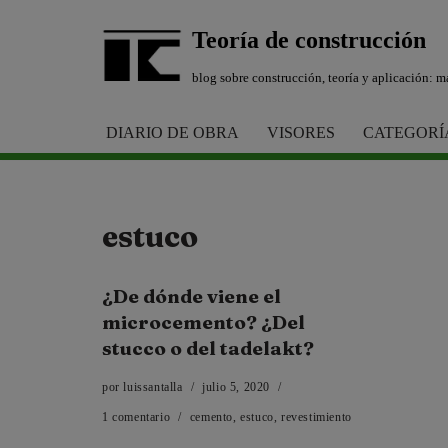
Teoría de construcción
Saltar
blog sobre construcción, teoría y aplicación: ma
al
contenido
DIARIO DE OBRA
VISORES
CATEGORÍ
estuco
¿De dónde viene el
microcemento? ¿Del
stucco o del tadelakt?
por
luissantalla
julio 5, 2020
1 comentario
cemento
,
estuco
,
revestimiento