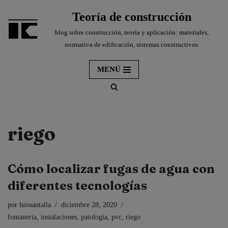
Teoría de construcción
Saltar
blog sobre construcción, teoría y aplicación: materiales,
al
normativa de edificación, sistemas constructivos.
contenido
MENÚ
riego
Cómo localizar fugas de agua con
diferentes tecnologías
por
luissantalla
diciembre 28, 2020
fontaneria
,
instalaciones
,
patologia
,
pvc
,
riego