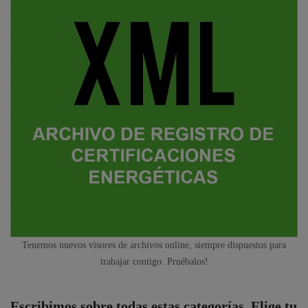
Tenemos nuevos visores de archivos online, siempre dispuestos para
trabajar contigo. Pruébalos!
Escribimos sobre todas estas categorías. Elige tu