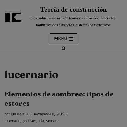
Teoría de construcción
Saltar
blog sobre construcción, teoría y aplicación: materiales,
al
normativa de edificación, sistemas constructivos.
contenido
MENÚ
lucernario
Elementos de sombreo: tipos de
estores
por
luissantalla
noviembre 8, 2019
lucernario
,
poliéster
,
tela
,
ventana