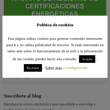
Política de cookies
Tenemos nuevos visores de archivos online, siempre dispuestos para
Esta página utiliza cookies para generar contenido interesante
trabajar contigo. Pruébalos!
para ti y no utiliza publicidad de terceros. Si estás interesado en
saber más sobre el funcionamiento de la web y la información
de las cookies puedes hacer una consulta.
-
Escribimos sobre todas estas categorías. Elige tu
Aceptar
temática favorita
-
Saber más
-
Configuración
Rechazar
Suscríbete al blog
Introduce tu correo electrónico para suscribirte a este blog y
recibir avisos de nuevas entradas.