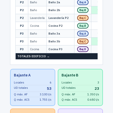
P2
Baño
Baño 2a
1
0
Baj.A
P2
Baño
Baño 2b
1
1
Baj.B
P2
Lavandería
Lavandería P2
0
0
Baj.C
P2
Cocina
Cocina P2
0
0
Baj.B
P3
Baño
Baño 3a
1
0
Baj.A
P3
Baño
Baño 3b
1
1
Baj.C
P3
Cocina
Cocina P3
0
0
Baj.D
TOTALES EDIFICIO →
Bajante A
Bajante B
Locales
6
Locales
3
UD totales
UD totales
53
23
Q máx. AF
3.100 l/s
Q máx. AF
1.350 l/s
Q máx. ACS
1.755 l/s
Q máx. ACS
0.680 l/s