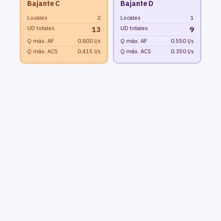
Bajante C
Bajante D
Locales
2
Locales
1
UD totales
UD totales
13
9
Q máx. AF
0.800 l/s
Q máx. AF
0.550 l/s
Q máx. ACS
0.415 l/s
Q máx. ACS
0.350 l/s