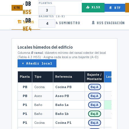
· DB
PLANTAS
📥 XLSX
CTE
📄 RTF
HS5
BAJANTES (4-8)
· DB
🏗 DATOS
💧 HS4 SUMINISTRO
🚿 HS5 EVACUACIÓN
HE4
Locales húmedos del edificio
Columna
Ø ramal
: diámetro mínimo del ramal colector del local
(Tabla 4.3 HS5) · Asigna cada local a una bajante (A–D)
+ Añadir local
Bajante /
Planta
Tipo
Referencia
Lavabo
Duc
Montante
PB
Cocina
Cocina PB
0
0
Baj.A
PB
Aseo
Aseo PB
1
0
Baj.A
P1
Baño
Baño 1a
1
0
Baj.A
P1
Baño
Baño 1b
1
1
Baj.B
P1
Cocina
Cocina P1
0
0
Baj.A