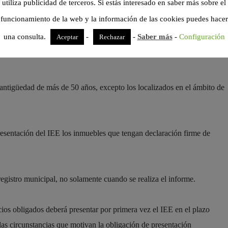
utiliza publicidad de terceros. Si estás interesado en saber más sobre el
 antigüedad y uso.
funcionamiento de la web y la información de las cookies puedes hacer
una consulta.
-
-
Saber más
-
Configuración
Aceptar
Rechazar
de más de 50 años, conforme a la definición y clasificación
a antigüedad de más de 50 años, excepto los localizados en el ámbito de
esentación del IEE los inmuebles que tengan declaración firme de
egistro municipal, no solamente cuando se realiza el informe.
cios obligados deberá presentar por primera vez el IEE en el plazo
as circunstancias que motivan la obligación de presentación