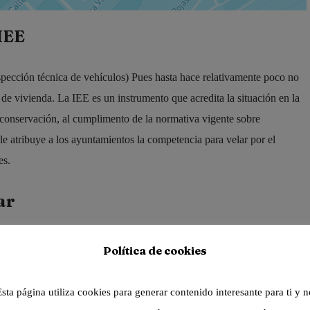
 IEE
spección técnica de vehículos) Pues hasta hace relativamente poco no
de vivienda. La IEE es un instrumento que acredita la situación en la
e conservación, al cumplimento de la normativa vigente sobre
 le atribuye a los ayuntamientos la competencia para velar por el
es.
ar
ades, los edificios existentes en el término municipal deben disponer
Política de cookies
a los que así lo exige la normativa autonómica y específicamente suelen
Esta página utiliza cookies para generar contenido interesante para ti y n