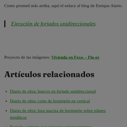
Como prometí más arriba, aquí el enlace al blog de Enrique Alario.
Ejecución de forjados unidireccionales
Proyecto de las imágenes:
Vivienda en Foxo – Flu-or
Artículos relacionados
Diario de obra: huecos en forjado unidireccional
Diario de obra: corte de hormigón en vertical
Diario de obra: losa maciza de hormigón sobre pilares
metálicos
Forjado sanitario con viguetas autorresistentes