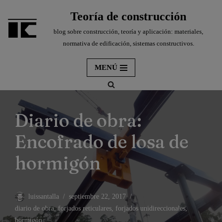
Teoría de construcción
Saltar
blog sobre construcción, teoría y aplicación: materiales,
al
normativa de edificación, sistemas constructivos.
contenido
MENÚ
Diario de obra:
Encofrado de losa de
hormigón
luissantalla
septiembre 22, 2017
diario de obra
,
forjados reticulares
,
forjados unidireccionales
,
hormigón